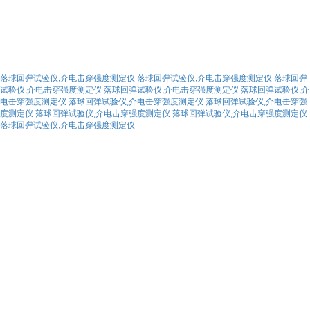
落球回弹试验仪,介电击穿强度测定仪
落球回弹试验仪,介电击穿强度测定仪
落球回弹
试验仪,介电击穿强度测定仪
落球回弹试验仪,介电击穿强度测定仪
落球回弹试验仪,介
电击穿强度测定仪
落球回弹试验仪,介电击穿强度测定仪
落球回弹试验仪,介电击穿强
度测定仪
落球回弹试验仪,介电击穿强度测定仪
落球回弹试验仪,介电击穿强度测定仪
落球回弹试验仪,介电击穿强度测定仪