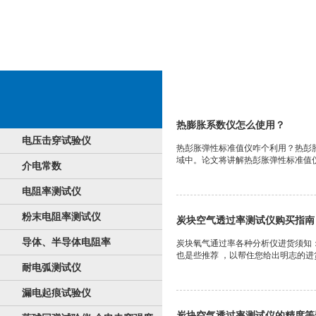
热增长
热膨胀系数仪怎么使用？
电压击穿试验仪
热彭胀弹性标准值仪咋个利用？热彭
域中。论文将讲解热彭胀弹性标准值仪
介电常数
电阻率测试仪
粉末电阻率测试仪
炭块空气透过率测试仪购买指南
导体、半导体电阻率
炭块氧气通过率各种分析仪进货须知
也是些推荐 ，以帮住您给出明志的进货
耐电弧测试仪
漏电起痕试验仪
炭块空气透过率测试仪的精度等