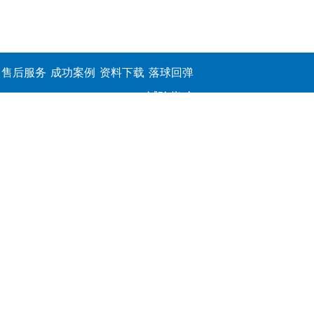
售后服务
成功案例
资料下载
落球回弹
试验仪,介
电击穿强
度测定仪