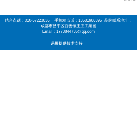
结合点话：010-57223836 手机端点话：13581986395 品牌联系地址：
成都市昌平区百善镇王庄工業园
Email：1770844735@qq.com
易展提供技术支持