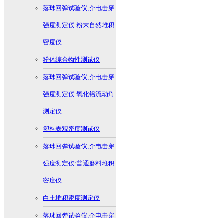
落球回弹试验仪,介电击穿
强度测定仪:粉末自然堆积
密度仪
粉体综合物性测试仪
落球回弹试验仪,介电击穿
强度测定仪:氧化铝流动角
测定仪
塑料表观密度测试仪
落球回弹试验仪,介电击穿
强度测定仪:普通磨料堆积
密度仪
白土堆积密度测定仪
落球回弹试验仪,介电击穿