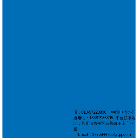
落球回弹试验仪,介电击穿强度测定
200Kv-电压击穿测试...
仪:受电弓/碳滑板检测仪器
落球回弹试验仪,介电击穿强度测定
落球回弹试验仪,介电击穿
仪:材料热物理性能实验设备
热物性检测仪器
强度测定仪:507-绝缘油介
粉末测试设备
电强度测...
比表面测试仪
电池检测
介电常数
粉体粉末表面活性剂表观密度
燃烧性能试验机
金属检测仪器
落球回弹试验仪,介电击穿
焙烧炉试验机
落球回弹试验仪,介电击穿强度测定仪
强度测定仪:高温介电温谱
测试仪
2023
2022
液体介电常数测试仪
综合
技术文章
高低频介电常数测试仪
粉状洗涤剂表面活性剂密度测试
话：010-57223836 中国电信办公
CII-工频介电常数测试...
综合
通电话：13581986395 平台联系地
电池检测
址：合肥市昌平区百善镇王庄产业
AB-高频介电常数测试仪
热膨胀
园
电阻率
Email：1770844735@qq.com
GDW-250-高低温试...