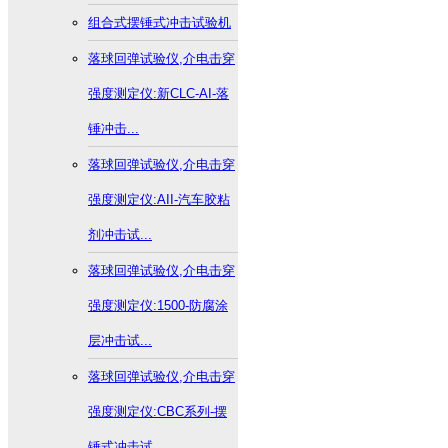
组合式摆锤式冲击试验机
落球回弹试验仪,介电击穿
强度测定仪:新CLC-AI-落
锤冲击...
落球回弹试验仪,介电击穿
强度测定仪:AII-汽车胶粘
剂冲击试...
落球回弹试验仪,介电击穿
强度测定仪:1500-防腐涂
层冲击试...
落球回弹试验仪,介电击穿
强度测定仪:CBC系列-摆
锤式冲击试...