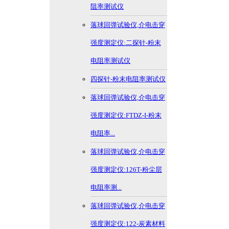
阻率测试仪
落球回弹试验仪,介电击穿
强度测定仪:二探针-粉末
电阻率测试仪
四探针-粉末电阻率测试仪
落球回弹试验仪,介电击穿
强度测定仪:FTDZ-I-粉末
电阻率...
落球回弹试验仪,介电击穿
强度测定仪:126T-粉尘层
电阻率测...
落球回弹试验仪,介电击穿
强度测定仪:122-炭素材料