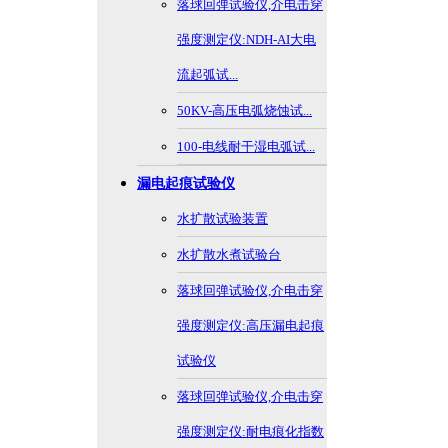
落球回弹试验仪,介电击穿
强度测定仪:NDH-AI大电
流起弧试...
50KV-高压电弧烧蚀试...
100-电线耐干湿电弧试...
漏电起痕试验仪
水扩散试验装置
水扩散水煮试验台
落球回弹试验仪,介电击穿
强度测定仪:高压漏电起痕
试验仪
落球回弹试验仪,介电击穿
强度测定仪:耐电痕化指数