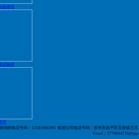
电温谱仪
谱试验仪
谱仪
836 转动的电话号码：13581986395 集团公司电话号码：苏州市昌平区百善镇王
Email：1770844735@qq.