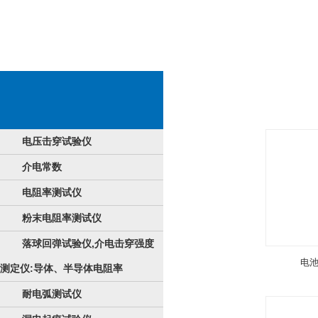
车辆展示英文
电压击穿试验仪
介电常数
电阻率测试仪
粉末电阻率测试仪
落球回弹试验仪,介电击穿强度
电
测定仪:导体、半导体电阻率
耐电弧测试仪