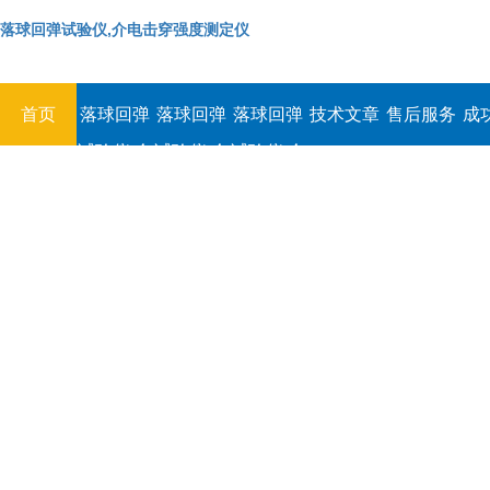
落球回弹试验仪,介电击穿强度测定仪
首页
落球回弹
落球回弹
落球回弹
技术文章
售后服务
成
试验仪,介
试验仪,介
试验仪,介
电击穿强
电击穿强
电击穿强
度测定仪
度测定仪
度测定仪