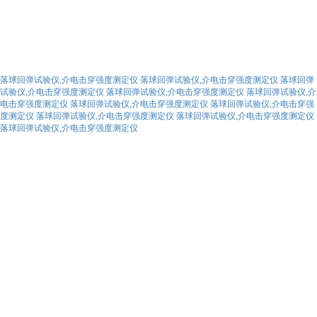
落球回弹试验仪,介电击穿强度测定仪
落球回弹试验仪,介电击穿强度测定仪
落球回弹
试验仪,介电击穿强度测定仪
落球回弹试验仪,介电击穿强度测定仪
落球回弹试验仪,介
电击穿强度测定仪
落球回弹试验仪,介电击穿强度测定仪
落球回弹试验仪,介电击穿强
度测定仪
落球回弹试验仪,介电击穿强度测定仪
落球回弹试验仪,介电击穿强度测定仪
落球回弹试验仪,介电击穿强度测定仪