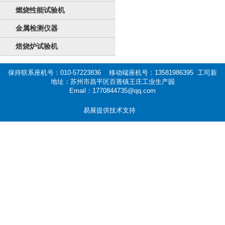
燃烧性能试验机
金属检测仪器
焙烧炉试验机
保持联系座机号：010-57223836 移动端座机号：13581986395 工司新
地址：苏州市昌平区百善镇王庄工业生产园
Email：1770844735@qq.com
易展提供技术支持