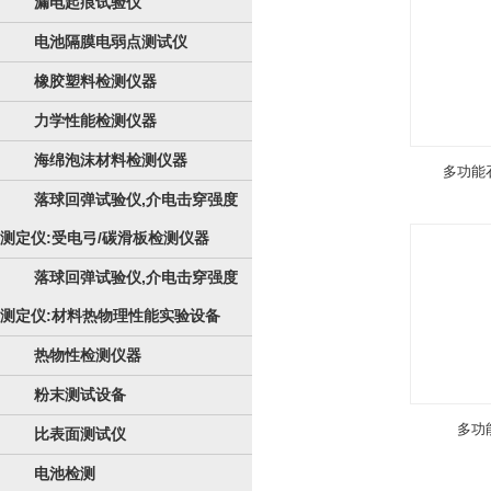
漏电起痕试验仪
电池隔膜电弱点测试仪
橡胶塑料检测仪器
力学性能检测仪器
海绵泡沫材料检测仪器
多功能
落球回弹试验仪,介电击穿强度
测定仪:受电弓/碳滑板检测仪器
落球回弹试验仪,介电击穿强度
测定仪:材料热物理性能实验设备
热物性检测仪器
粉末测试设备
多功
比表面测试仪
电池检测