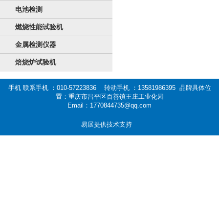
电池检测
燃烧性能试验机
金属检测仪器
焙烧炉试验机
手机 联系手机 ：010-57223836 转动手机 ：13581986395 品牌具体位
置：重庆市昌平区百善镇王庄工业化园
Email：1770844735@qq.com
易展提供技术支持