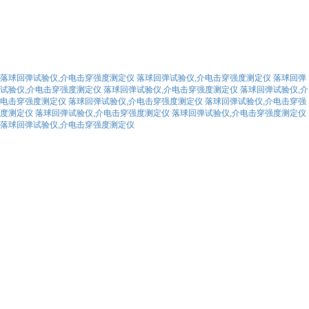
落球回弹试验仪,介电击穿强度测定仪
落球回弹试验仪,介电击穿强度测定仪
落球回弹
试验仪,介电击穿强度测定仪
落球回弹试验仪,介电击穿强度测定仪
落球回弹试验仪,介
电击穿强度测定仪
落球回弹试验仪,介电击穿强度测定仪
落球回弹试验仪,介电击穿强
度测定仪
落球回弹试验仪,介电击穿强度测定仪
落球回弹试验仪,介电击穿强度测定仪
落球回弹试验仪,介电击穿强度测定仪