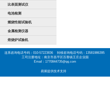
比表面测试仪
电池检测
燃烧性能试验机
金属检测仪器
焙烧炉试验机
连系咨询电话号码：010-57223836 转移咨询电话号码：13581986395
工司注册地址：南京市昌平区百善镇王庄企业园
Email：1770844735@qq.com
易展提供技术支持