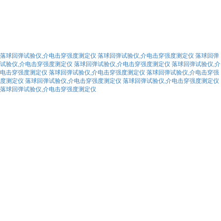
落球回弹试验仪,介电击穿强度测定仪
落球回弹试验仪,介电击穿强度测定仪
落球回弹
试验仪,介电击穿强度测定仪
落球回弹试验仪,介电击穿强度测定仪
落球回弹试验仪,介
电击穿强度测定仪
落球回弹试验仪,介电击穿强度测定仪
落球回弹试验仪,介电击穿强
度测定仪
落球回弹试验仪,介电击穿强度测定仪
落球回弹试验仪,介电击穿强度测定仪
落球回弹试验仪,介电击穿强度测定仪