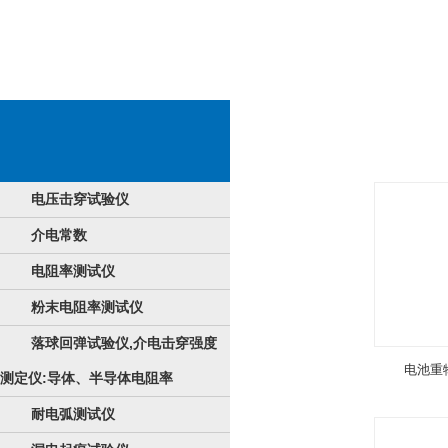
好产品展现
电压击穿试验仪
介电常数
电阻率测试仪
粉末电阻率测试仪
落球回弹试验仪,介电击穿强度
电池重
测定仪:导体、半导体电阻率
耐电弧测试仪