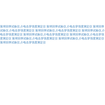
落球回弹试验仪,介电击穿强度测定仪
落球回弹试验仪,介电击穿强度测定仪
落球回弹
试验仪,介电击穿强度测定仪
落球回弹试验仪,介电击穿强度测定仪
落球回弹试验仪,介
电击穿强度测定仪
落球回弹试验仪,介电击穿强度测定仪
落球回弹试验仪,介电击穿强
度测定仪
落球回弹试验仪,介电击穿强度测定仪
落球回弹试验仪,介电击穿强度测定仪
落球回弹试验仪,介电击穿强度测定仪