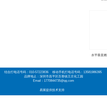
水平垂直燃
结合打电话号码：010-57223836 移动手机打电话号码：13581986395
品牌地止：深圳市昌平区百善镇王庄化工园
Email：1770844735@qq.com
易展提供技术支持