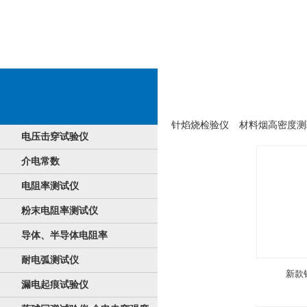
产品设备展现
针焰烧检验仪
材料烟高密度测
电压击穿试验仪
介电常数
电阻率测试仪
粉末电阻率测试仪
导体、半导体电阻率
耐电弧测试仪
新款
漏电起痕试验仪