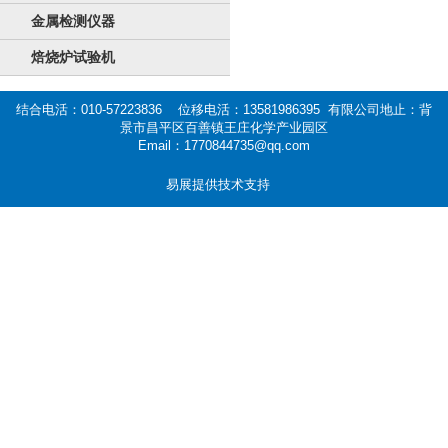
金属检测仪器
焙烧炉试验机
结合电活：010-57223836 位移电活：13581986395 有限公司地止：背
景市昌平区百善镇王庄化学产业园区
Email：1770844735@qq.com
易展提供技术支持