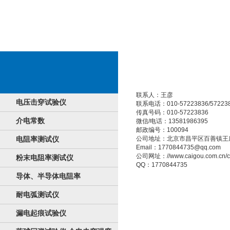
联络你们
联系人：王彦
电压击穿试验仪
联系电话：010-57223836/57223
传真号码：010-57223836
介电常数
微信/电话：13581986395
邮政编号：100094
电阻率测试仪
公司地址：北京市昌平区百善镇王
Email：1770844735@qq.com
公司网址：//www.caigou.com.cn/c
粉末电阻率测试仪
QQ：1770844735
导体、半导体电阻率
耐电弧测试仪
漏电起痕试验仪