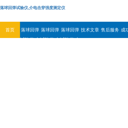
落球回弹试验仪,介电击穿强度测定仪
首页
落球回弹
落球回弹
落球回弹
技术文章
售后服务
成
试验仪,介
试验仪,介
试验仪,介
电击穿强
电击穿强
电击穿强
度测定仪
度测定仪
度测定仪