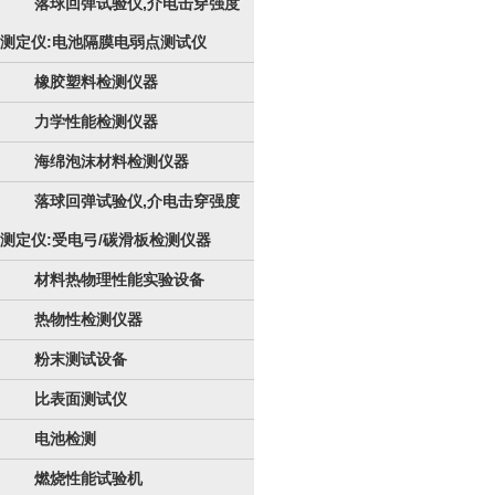
落球回弹试验仪,介电击穿强度
测定仪:电池隔膜电弱点测试仪
橡胶塑料检测仪器
力学性能检测仪器
海绵泡沫材料检测仪器
落球回弹试验仪,介电击穿强度
测定仪:受电弓/碳滑板检测仪器
材料热物理性能实验设备
热物性检测仪器
粉末测试设备
比表面测试仪
电池检测
燃烧性能试验机