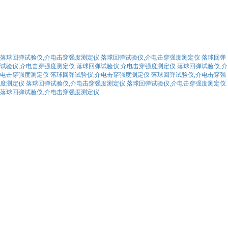
落球回弹试验仪,介电击穿强度测定仪
落球回弹试验仪,介电击穿强度测定仪
落球回弹
试验仪,介电击穿强度测定仪
落球回弹试验仪,介电击穿强度测定仪
落球回弹试验仪,介
电击穿强度测定仪
落球回弹试验仪,介电击穿强度测定仪
落球回弹试验仪,介电击穿强
度测定仪
落球回弹试验仪,介电击穿强度测定仪
落球回弹试验仪,介电击穿强度测定仪
落球回弹试验仪,介电击穿强度测定仪