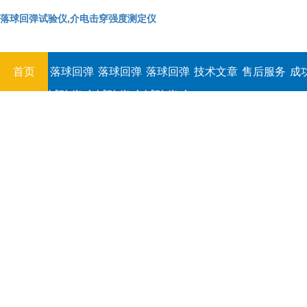
落球回弹试验仪,介电击穿强度测定仪
首页
落球回弹
落球回弹
落球回弹
技术文章
售后服务
成
试验仪,介
试验仪,介
试验仪,介
电击穿强
电击穿强
电击穿强
度测定仪
度测定仪
度测定仪