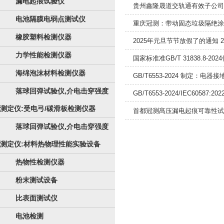
漏电起痕试验仪
贵州鑫隆晟道交轨通有效子公司采
电池隔膜电弱点测试仪
重庆冠测：带动固态垃圾隔绝涂料标
橡胶塑料检测仪器
2025年元旦节节放假了的通知 202
力学性能检测仪器
国家标准准GB/T 31838.8-
海绵泡沫材料检测仪器
GB/T6553-2024 制定：电器
落球回弹试验仪,介电击穿强度
GB/T6553-2024/IEC605
测定仪:受电弓/碳滑板检测仪器
首都冠测髙压漏电起痕可靠性试验台仪
落球回弹试验仪,介电击穿强度
测定仪:材料热物理性能实验设备
热物性检测仪器
粉末测试设备
比表面测试仪
电池检测