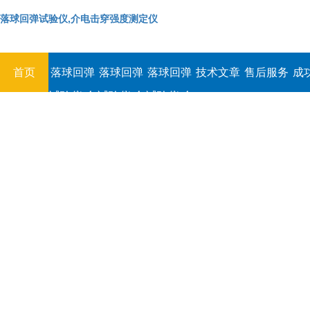
落球回弹试验仪,介电击穿强度测定仪
首页
落球回弹
落球回弹
落球回弹
技术文章
售后服务
成
试验仪,介
试验仪,介
试验仪,介
电击穿强
电击穿强
电击穿强
度测定仪
度测定仪
度测定仪