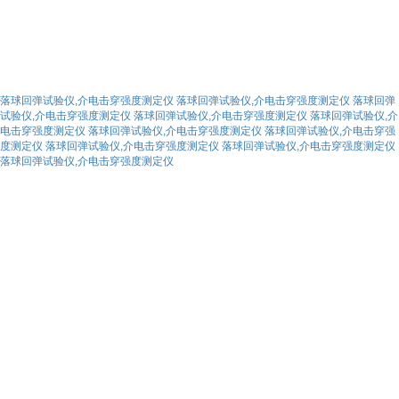
落球回弹试验仪,介电击穿强度测定仪
落球回弹试验仪,介电击穿强度测定仪
落球回弹
试验仪,介电击穿强度测定仪
落球回弹试验仪,介电击穿强度测定仪
落球回弹试验仪,介
电击穿强度测定仪
落球回弹试验仪,介电击穿强度测定仪
落球回弹试验仪,介电击穿强
度测定仪
落球回弹试验仪,介电击穿强度测定仪
落球回弹试验仪,介电击穿强度测定仪
落球回弹试验仪,介电击穿强度测定仪