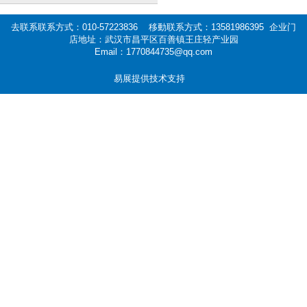
去联系联系方式：010-57223836 移動联系方式：13581986395 企业门
店地址：武汉市昌平区百善镇王庄轻产业园
Email：1770844735@qq.com
易展提供技术支持