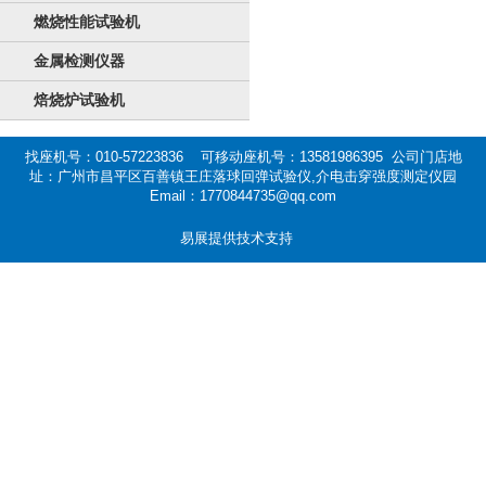
燃烧性能试验机
金属检测仪器
焙烧炉试验机
找座机号：010-57223836 可移动座机号：13581986395 公司门店地
址：广州市昌平区百善镇王庄落球回弹试验仪,介电击穿强度测定仪园
Email：1770844735@qq.com
易展提供技术支持