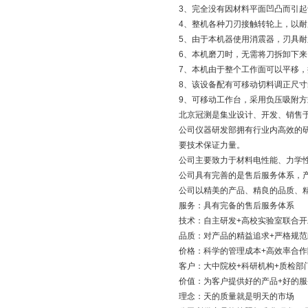
3、完全没有因材料平面凹凸而引
4、整机各种刀刃接触转轮上，以
5、由于本机器使用消震器，刃具
6、本机磨刀时，无需将刀拆卸下
7、本机由于整个工作面可以平移
8、该设备配有可移动切料调正尺
9、可移动工作台，采用负压吸附
北京冠测是集业设计、开发、销售于
公司仪器研发部拥有行业内高效的
要技术保证力量。
公司主要致力于材料电性能、力学
公司具有完善的是售后服务体系，
公司以精美的产品、精良的品质、
服务：具有完备的售后服务体系
技术：自主研发+高校实验室联合
品质：对产品的精益追求+严格规
价格：科学的管理成本+高效率合
客户：大中院校+科研机构+质检部
价值：为客户提供好的产品+好的
理念：天的质量就是明天的市场