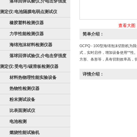
落球回弹试验仪,介电击穿强度
测定仪:电池隔膜电弱点测试仪
橡胶塑料检测仪器
查看大图
力学性能检测仪器
简单介绍：
海绵泡沫材料检测仪器
GCPQ - 100型海绵泡沫切割
式，实时启停，增加设备使用**性
落球回弹试验仪,介电击穿强度
方形、条形等，具有切割效率高，切
测定仪:受电弓/碳滑板检测仪器
详情介绍：
材料热物理性能实验设备
热物性检测仪器
粉末测试设备
比表面测试仪
电池检测
燃烧性能试验机