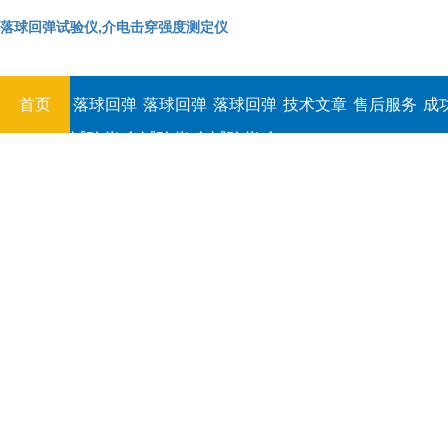
落球回弹试验仪,介电击穿强度测定仪
首页
落球回弹
落球回弹
落球回弹
技术文章
售后服务
成
试验仪,介
试验仪,介
试验仪,介
电击穿强
电击穿强
电击穿强
度测定仪
度测定仪
度测定仪