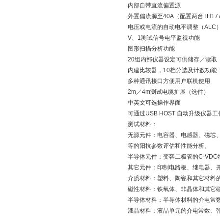
内部自带直流偏置源
外置偏流源至40A（配置两台TH17
电压或电流的自动电平调整（ALC
V、1测试信号电平监视功能
图形扫描分析功能
20组内部仪器设定可供储存／读取
内建比较器，10档分选及计数功能
多种通讯接口方便用户联机使用
2m／4m测试电缆扩展（选件）
中英文可选操作界面
可通过USB HOST 自动升级仪器
测试材料：
无源元件：电容器、电感器、磁芯
等的阳抗参数评估和性能分析。
半导体元件：变容二极管的C-VD
其它元件：印制电路板、继电器、
介质材料：塑料、陶瓷和其它材料
磁性材料：铁氧体、非晶体和其它
半导体材料：半导体材料的介电常数
液晶材料：液晶单元的介电常数、弹