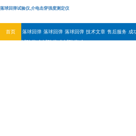
落球回弹试验仪,介电击穿强度测定仪
首页
落球回弹
落球回弹
落球回弹
技术文章
售后服务
成
试验仪,介
试验仪,介
试验仪,介
电击穿强
电击穿强
电击穿强
度测定仪
度测定仪
度测定仪