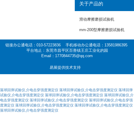
关于产品的
滑动摩擦磨损试验机
mm-200型摩擦磨损试验机
链接办公通电话：010-57223836 手机移动办公通电话：13581986395
平台地止：东莞市昌平区百善镇王庄工业化的园
Email：1770844735@qq.com
易展提供技术支持
落球回弹试验仪,介电击穿强度测定仪
落球回弹试验仪,介电击穿强度测定仪
落球回弹
试验仪,介电击穿强度测定仪
落球回弹试验仪,介电击穿强度测定仪
落球回弹试验仪,介
电击穿强度测定仪
落球回弹试验仪,介电击穿强度测定仪
落球回弹试验仪,介电击穿强
度测定仪
落球回弹试验仪,介电击穿强度测定仪
落球回弹试验仪,介电击穿强度测定仪
落球回弹试验仪,介电击穿强度测定仪