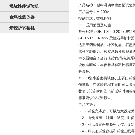
产品名称：塑料滑动摩擦磨损试验
燃烧性能试验机
产品型号：M-200A
金属检测仪器
控制方式：微机控制
一、适用范围及功能
焙烧炉试验机
符合标准：GB/ T 3960-2017
GB/T 9141.8-1999 柔性石墨
适用于塑料制品、橡胶制品、石墨
试样的磨擦力、磨擦系数和磨损量
本仪器融合了当前*新的智能电路系
级改造而成，本仪器具有测控精度
验设备。
M-200型摩擦磨损试验机主要由
作试验，在试验过程中同时可以显
数值，设定时间及当前试验时间等
标准要求的试验报告。
产品优势：
（1）试验完毕后，可以随意设定
（2）曲线显示：时间—温度、时
（3）可以设定采集频率，按照设定
（4）可以把试验数据和试验曲线导