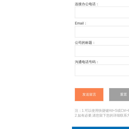
连接办公电话：
Email：
公司的标题：
沟通电话号码：
注：1.可以使用快捷键Alt+S或Ctrl+
2.如有必要,请您留下您的详细联系方