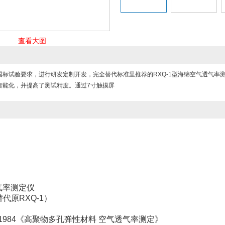
查看大图
国标试验要求，进行研发定制开发，完全替代标准里推荐的RXQ-1型海绵空气透气率
智能化，并提高了测试精度。通过7寸触摸屏
气率测定仪
（替代原RXQ-1）
8:1984《高聚物多孔弹性材料 空气透气率测定》