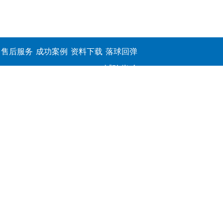
售后服务
成功案例
资料下载
落球回弹
试验仪,介
电击穿强
度测定仪