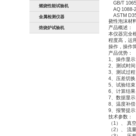
GB/T 1
燃烧性能试验机
AQ 108
ASTM D35
金属检测仪器
挠性泡沫材
产品概述：
焙烧炉试验机
本仪器完全
程度高，运
操作，操作
产品优势：
1、操作显
2、测试时间
3、测试过
4、压差切
5、试验结
6、计算结
7、数据显示
8、温度补
9、报警提
技术参数：
（1）、 真空泵
（2）、 流量
（3）、 压