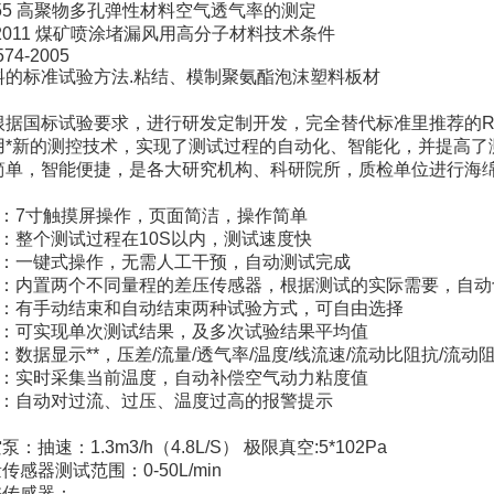
0655 高聚物多孔弹性材料空气透气率的测定
8-2011 煤矿喷涂堵漏风用高分子材料技术条件
74-2005
料的标准试验方法.粘结、模制聚氨酯泡沫塑料板材
根据国标试验要求，进行研发定制开发，完全替代标准里推荐的R
用*新的测控技术，实现了测试过程的自动化、智能化，并提高了
简单，智能便捷，是各大研究机构、科研院所，质检单位进行海
示：7寸触摸屏操作，页面简洁，操作简单
：整个测试过程在10S以内，测试速度快
程：一键式操作，无需人工干预，自动测试完成
换：内置两个不同量程的差压传感器，根据测试的实际需要，自动
束：有手动结束和自动结束两种试验方式，可自由选择
果：可实现单次测试结果，及多次试验结果平均值
：数据显示**，压差/流量/透气率/温度/线流速/流动比阻抗/流动
偿：实时采集当前温度，自动补偿空气动力粘度值
示：自动对过流、过压、温度过高的报警提示
：抽速：1.3m3/h（4.8L/S） 极限真空:5*102Pa
传感器测试范围：0-50L/min
差传感器：