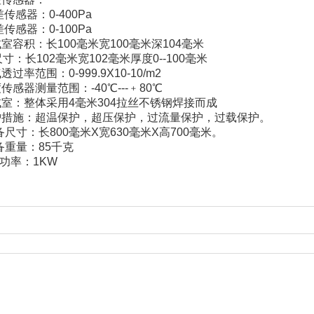
器：0-400Pa
器：0-100Pa
试室容积：长100毫米宽100毫米深104毫米
尺寸：长102毫米宽102毫米厚度0--100毫米
过率范围：0-999.9X10-10/m2
传感器测量范围：-40℃---﹢80℃
试室：整体采用4毫米304拉丝不锈钢焊接而成
保护措施：超温保护，超压保护，过流量保护，过载保护。
备尺寸：长800毫米X宽630毫米X高700毫米。
备重量：85千克
备功率：1KW